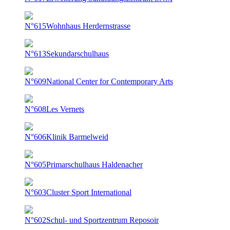
N°615
Wohnhaus Herdernstrasse
N°613
Sekundarschulhaus
N°609
National Center for Contemporary Arts
N°608
Les Vernets
N°606
Klinik Barmelweid
N°605
Primarschulhaus Haldenacher
N°603
Cluster Sport International
N°602
Schul- und Sportzentrum Reposoir