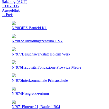
Salzburg (AUT)
1991-1995
Ausgeführt,
1. Preis
N°983
IPZ Baufeld K1
N°982
Ausbildungszentrum GVZ
N°977
Besuchswerkstatt Holcim Werk
N°976
Hauptsitz Fondazione Provvida Madre
N°975
Interkommunale Primarschule
N°974
Kongresszentrum
N°971
Florenc 21, Baufeld B04