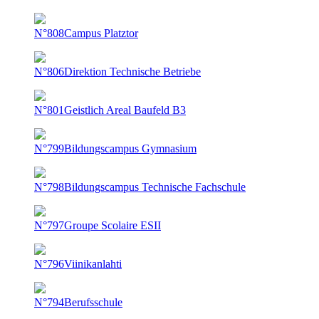
N°808
Campus Platztor
N°806
Direktion Technische Betriebe
N°801
Geistlich Areal Baufeld B3
N°799
Bildungscampus Gymnasium
N°798
Bildungscampus Technische Fachschule
N°797
Groupe Scolaire ESII
N°796
Viinikanlahti
N°794
Berufsschule