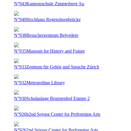
N°943
Kantonsschule Zimmerberg Au
N°940
Hochhaus Regensbergbrücke
N°938
Besucherzentrum Belvedere
N°935
Museum for History and Future
N°933
Zentrum für Gehör und Sprache Zürich
N°932
Metropolitan Library
N°930
Schulanlage Brunnenhof Etappe 2
N°926b
2nd Sejong Center for Performing Arts
N°926
2nd Sejong Center for Performing Arts