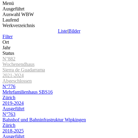
Menü
Ausgeführt
Auswahl WBW
Laufend
Werkverzeichnis
Liste
|
Bilder
Filter
Ort
Jahr
Status
N°882
Wochenendhaus
Sierra de Guadarrama
2021-2024
Abgeschlossen
N°776
Mehrfamilienhaus SBS16
Zürich
2019-2024
Ausgeführt
N°763
Bahnhof und Bahninfrastruktur Wipkingen
Zürich
2018-2025
Ausgeführt