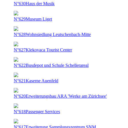
N°630
Haus der Musik
N°629
Museum Liget
N°628
Wohnsiedlung Leutschenbach-Mitte
N°627
Klekovaca Tourist Center
N°622
Busdepot und Schule Schellerareal
N°621
Kaserne Auenfeld
N°620
Erweiterungsbau ARA 'Werke am Zürichsee'
N°618
Passenger Services
N°617
Erweiterung Sammlungszentrum SNM