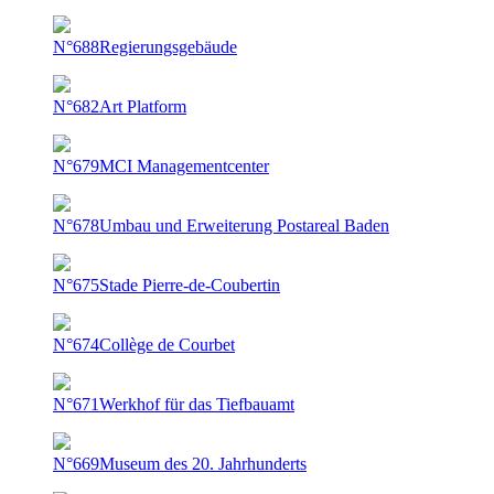
N°688
Regierungsgebäude
N°682
Art Platform
N°679
MCI Managementcenter
N°678
Umbau und Erweiterung Postareal Baden
N°675
Stade Pierre-de-Coubertin
N°674
Collège de Courbet
N°671
Werkhof für das Tiefbauamt
N°669
Museum des 20. Jahrhunderts