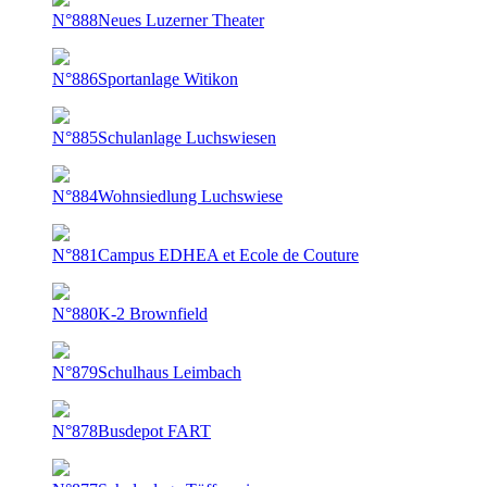
N°888
Neues Luzerner Theater
N°886
Sportanlage Witikon
N°885
Schulanlage Luchswiesen
N°884
Wohnsiedlung Luchswiese
N°881
Campus EDHEA et Ecole de Couture
N°880
K-2 Brownfield
N°879
Schulhaus Leimbach
N°878
Busdepot FART