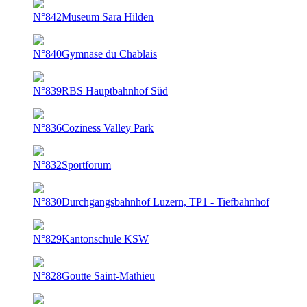
N°842
Museum Sara Hilden
N°840
Gymnase du Chablais
N°839
RBS Hauptbahnhof Süd
N°836
Coziness Valley Park
N°832
Sportforum
N°830
Durchgangsbahnhof Luzern, TP1 - Tiefbahnhof
N°829
Kantonschule KSW
N°828
Goutte Saint-Mathieu