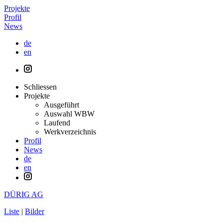
Projekte
Profil
News
de
en
Schliessen
Projekte
Ausgeführt
Auswahl WBW
Laufend
Werkverzeichnis
Profil
News
de
en
DÜRIG AG
Liste
|
Bilder