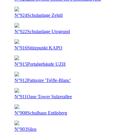
N°924
Schulanlage Zelgli
N°922
Schulanlage Utogrund
N°916
Stützpunkt KAPO
N°915
Portalgebäude UZH
N°912
Patinoire 'Trèfle-Blanc'
N°911
Oase Tower Sulzerallee
N°908
Schulhaus Entlisberg
N°903
Silos