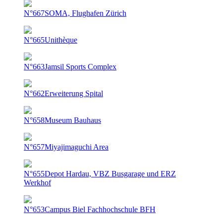
N°667
SOMA, Flughafen Zürich
N°665
Unithèque
N°663
Jamsil Sports Complex
N°662
Erweiterung Spital
N°658
Museum Bauhaus
N°657
Miyajimaguchi Area
N°655
Depot Hardau, VBZ Busgarage und ERZ
Werkhof
N°653
Campus Biel Fachhochschule BFH