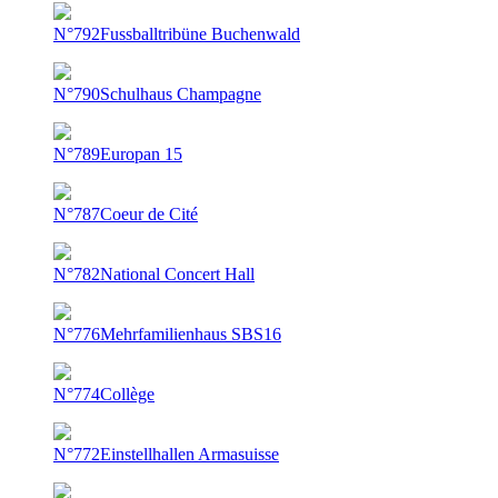
N°792
Fussballtribüne Buchenwald
N°790
Schulhaus Champagne
N°789
Europan 15
N°787
Coeur de Cité
N°782
National Concert Hall
N°776
Mehrfamilienhaus SBS16
N°774
Collège
N°772
Einstellhallen Armasuisse