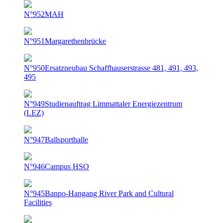
N°952
MAH
N°951
Margarethenbrücke
N°950
Ersatzneubau Schaffhauserstrasse 481, 491, 493,
495
N°949
Studienauftrag Limmattaler Energiezentrum
(LEZ)
N°947
Ballsporthalle
N°946
Campus HSO
N°945
Banpo-Hangang River Park and Cultural
Facilities