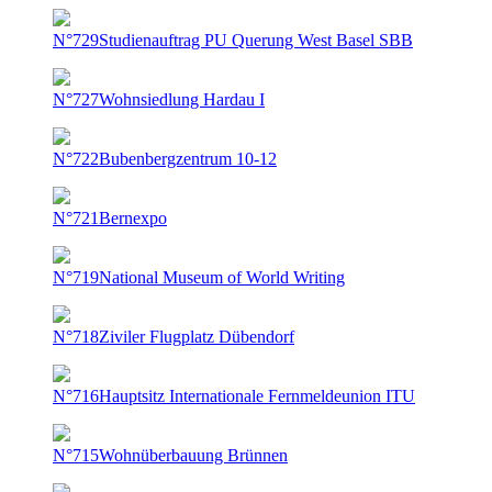
N°729
Studienauftrag PU Querung West Basel SBB
N°727
Wohnsiedlung Hardau I
N°722
Bubenbergzentrum 10-12
N°721
Bernexpo
N°719
National Museum of World Writing
N°718
Ziviler Flugplatz Dübendorf
N°716
Hauptsitz Internationale Fernmeldeunion ITU
N°715
Wohnüberbauung Brünnen