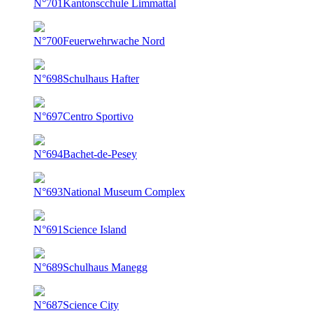
N°701
Kantonscchule Limmattal
N°700
Feuerwehrwache Nord
N°698
Schulhaus Hafter
N°697
Centro Sportivo
N°694
Bachet-de-Pesey
N°693
National Museum Complex
N°691
Science Island
N°689
Schulhaus Manegg
N°687
Science City