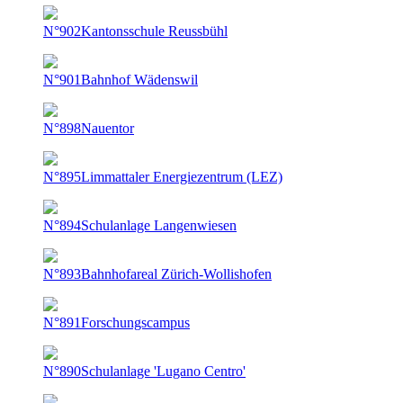
N°902
Kantonsschule Reussbühl
N°901
Bahnhof Wädenswil
N°898
Nauentor
N°895
Limmattaler Energiezentrum (LEZ)
N°894
Schulanlage Langenwiesen
N°893
Bahnhofareal Zürich-Wollishofen
N°891
Forschungscampus
N°890
Schulanlage 'Lugano Centro'