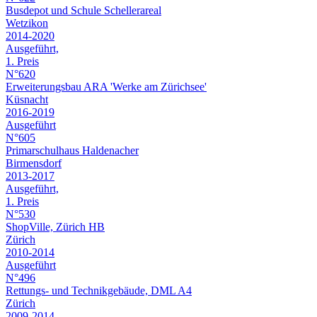
Busdepot und Schule Schellerareal
Wetzikon
2014-2020
Ausgeführt,
1. Preis
N°620
Erweiterungsbau ARA 'Werke am Zürichsee'
Küsnacht
2016-2019
Ausgeführt
N°605
Primarschulhaus Haldenacher
Birmensdorf
2013-2017
Ausgeführt,
1. Preis
N°530
ShopVille, Zürich HB
Zürich
2010-2014
Ausgeführt
N°496
Rettungs- und Technikgebäude, DML A4
Zürich
2009-2014