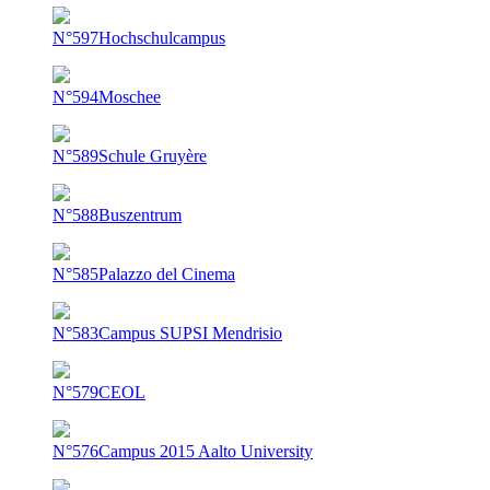
N°597
Hochschulcampus
N°594
Moschee
N°589
Schule Gruyère
N°588
Buszentrum
N°585
Palazzo del Cinema
N°583
Campus SUPSI Mendrisio
N°579
CEOL
N°576
Campus 2015 Aalto University