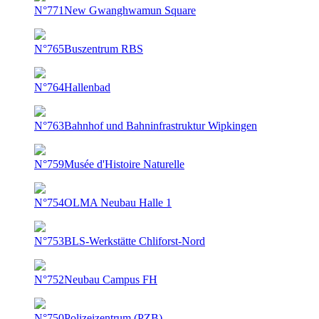
N°771
New Gwanghwamun Square
N°765
Buszentrum RBS
N°764
Hallenbad
N°763
Bahnhof und Bahninfrastruktur Wipkingen
N°759
Musée d'Histoire Naturelle
N°754
OLMA Neubau Halle 1
N°753
BLS-Werkstätte Chliforst-Nord
N°752
Neubau Campus FH
N°750
Polizeizentrum (PZB)