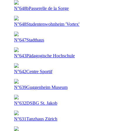
N°648b
Passerelle de la Sorge
N°648
Studentenwohnheim 'Vortex'
N°647
Stadthaus
N°643
Pädagogische Hochschule
N°642
Centre Sportif
N°639
Guggenheim Museum
N°632
DSBG St. Jakob
N°631
Tanzhaus Zürich