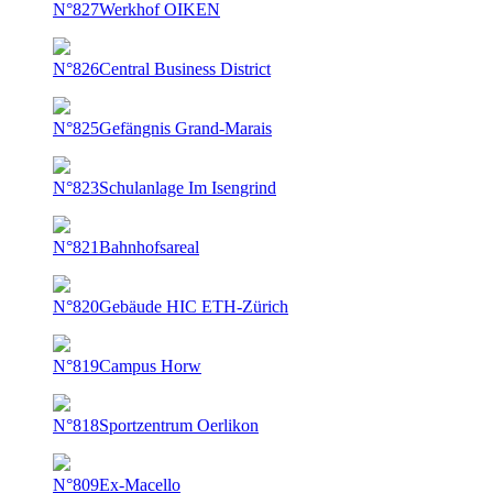
N°827
Werkhof OIKEN
N°826
Central Business District
N°825
Gefängnis Grand-Marais
N°823
Schulanlage Im Isengrind
N°821
Bahnhofsareal
N°820
Gebäude HIC ETH-Zürich
N°819
Campus Horw
N°818
Sportzentrum Oerlikon
N°809
Ex-Macello