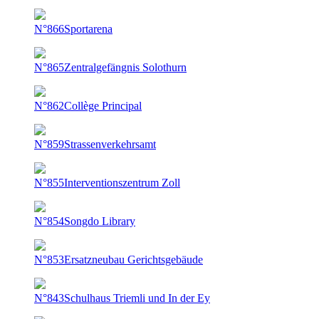
N°866
Sportarena
N°865
Zentralgefängnis Solothurn
N°862
Collège Principal
N°859
Strassenverkehrsamt
N°855
Interventionszentrum Zoll
N°854
Songdo Library
N°853
Ersatzneubau Gerichtsgebäude
N°843
Schulhaus Triemli und In der Ey