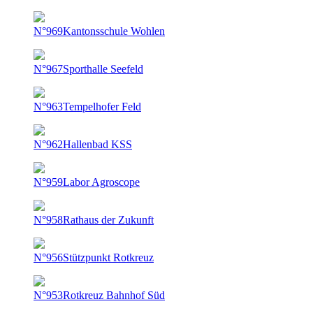
N°969
Kantonsschule Wohlen
N°967
Sporthalle Seefeld
N°963
Tempelhofer Feld
N°962
Hallenbad KSS
N°959
Labor Agroscope
N°958
Rathaus der Zukunft
N°956
Stützpunkt Rotkreuz
N°953
Rotkreuz Bahnhof Süd