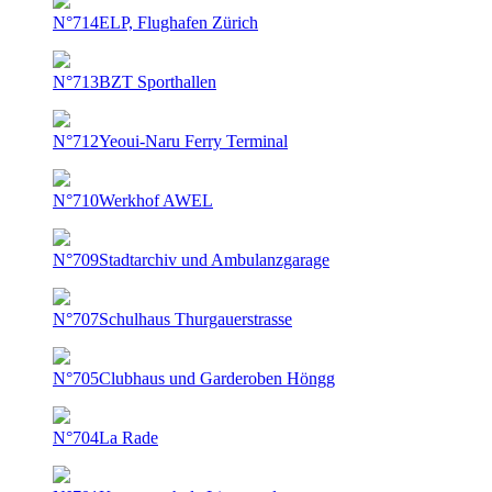
N°714
ELP, Flughafen Zürich
N°713
BZT Sporthallen
N°712
Yeoui-Naru Ferry Terminal
N°710
Werkhof AWEL
N°709
Stadtarchiv und Ambulanzgarage
N°707
Schulhaus Thurgauerstrasse
N°705
Clubhaus und Garderoben Höngg
N°704
La Rade