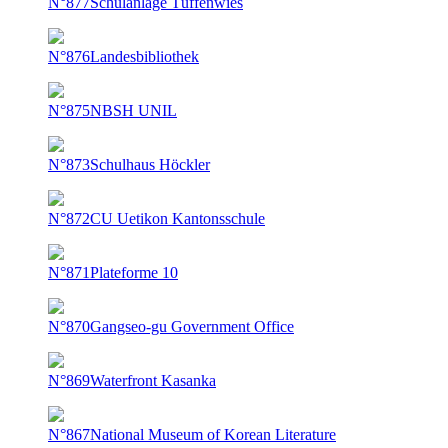
N°877
Schulanlage Tüffenwies
N°876
Landesbibliothek
N°875
NBSH UNIL
N°873
Schulhaus Höckler
N°872
CU Uetikon Kantonsschule
N°871
Plateforme 10
N°870
Gangseo-gu Government Office
N°869
Waterfront Kasanka
N°867
National Museum of Korean Literature