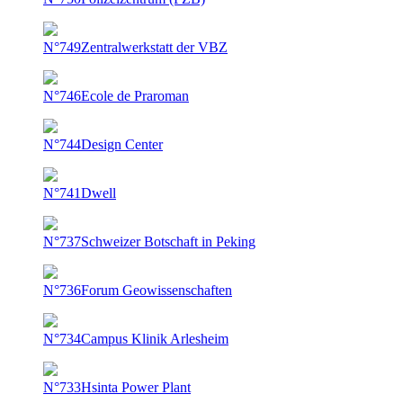
N°749
Zentralwerkstatt der VBZ
N°746
Ecole de Praroman
N°744
Design Center
N°741
Dwell
N°737
Schweizer Botschaft in Peking
N°736
Forum Geowissenschaften
N°734
Campus Klinik Arlesheim
N°733
Hsinta Power Plant