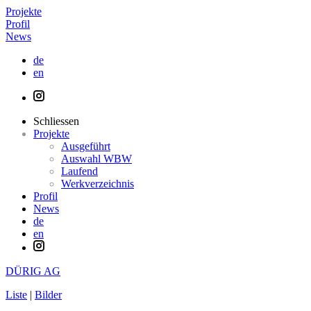
Projekte
Profil
News
de
en
Schliessen
Projekte
Ausgeführt
Auswahl WBW
Laufend
Werkverzeichnis
Profil
News
de
en
DÜRIG AG
Liste
|
Bilder