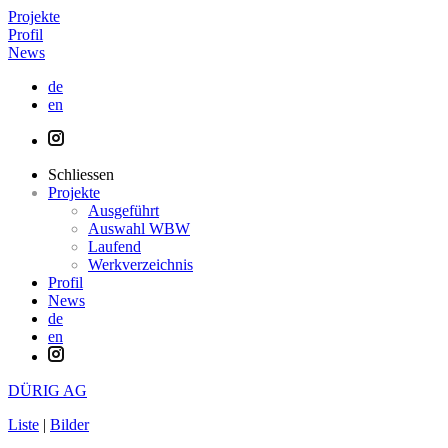
Projekte
Profil
News
de
en
Schliessen
Projekte
Ausgeführt
Auswahl WBW
Laufend
Werkverzeichnis
Profil
News
de
en
DÜRIG AG
Liste
|
Bilder