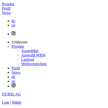
Projekte
Profil
News
de
en
Schliessen
Projekte
Ausgeführt
Auswahl WBW
Laufend
Werkverzeichnis
Profil
News
de
en
DÜRIG AG
Liste
|
Bilder