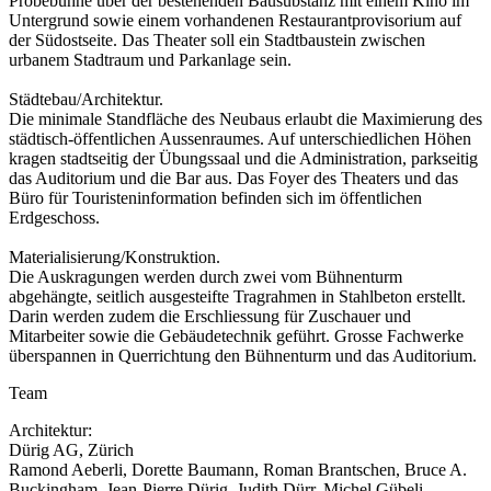
Probebühne über der bestehenden Bausubstanz mit einem Kino im
Untergrund sowie einem vorhandenen Restaurantprovisorium auf
der Südostseite. Das Theater soll ein Stadtbaustein zwischen
urbanem Stadtraum und Parkanlage sein.
Städtebau/Architektur.
Die minimale Standfläche des Neubaus erlaubt die Maximierung des
städtisch-öffentlichen Aussenraumes. Auf unterschiedlichen Höhen
kragen stadtseitig der Übungssaal und die Administration, parkseitig
das Auditorium und die Bar aus. Das Foyer des Theaters und das
Büro für Touristeninformation befinden sich im öffentlichen
Erdgeschoss.
Materialisierung/Konstruktion.
Die Auskragungen werden durch zwei vom Bühnenturm
abgehängte, seitlich ausgesteifte Tragrahmen in Stahlbeton erstellt.
Darin werden zudem die Erschliessung für Zuschauer und
Mitarbeiter sowie die Gebäudetechnik geführt. Grosse Fachwerke
überspannen in Querrichtung den Bühnenturm und das Auditorium.
Team
Architektur:
Dürig AG, Zürich
Ramond Aeberli, Dorette Baumann, Roman Brantschen, Bruce A.
Buckingham, Jean-Pierre Dürig, Judith Dürr, Michel Gübeli,