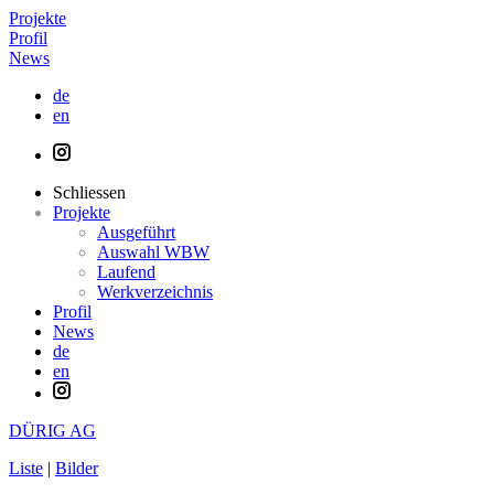
Projekte
Profil
News
de
en
Schliessen
Projekte
Ausgeführt
Auswahl WBW
Laufend
Werkverzeichnis
Profil
News
de
en
DÜRIG AG
Liste
|
Bilder