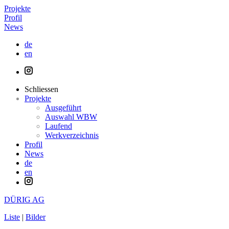
Projekte
Profil
News
de
en
Schliessen
Projekte
Ausgeführt
Auswahl WBW
Laufend
Werkverzeichnis
Profil
News
de
en
DÜRIG AG
Liste
|
Bilder