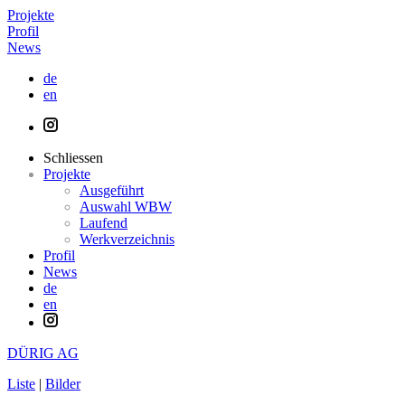
Projekte
Profil
News
de
en
Schliessen
Projekte
Ausgeführt
Auswahl WBW
Laufend
Werkverzeichnis
Profil
News
de
en
DÜRIG AG
Liste
|
Bilder