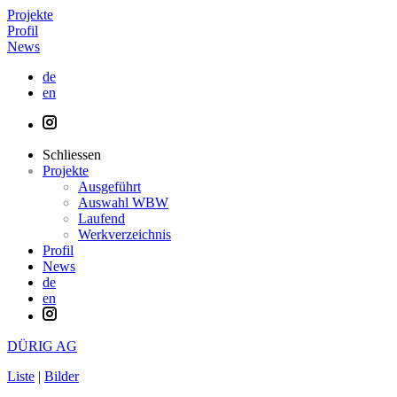
Projekte
Profil
News
de
en
Schliessen
Projekte
Ausgeführt
Auswahl WBW
Laufend
Werkverzeichnis
Profil
News
de
en
DÜRIG AG
Liste
|
Bilder