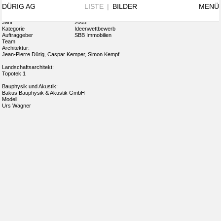
N°361
+ INFO
DÜRIG AG
LISTE
|
BILDER
MENÜ
Name
Westlink Bahnhof Altstetten
Ort
Zürich
Jahr
2005
Kategorie
Ideenwettbewerb
Auftraggeber
SBB Immobilien
Team
Architektur:
Jean-Pierre Dürig, Caspar Kemper, Simon Kempf
Landschaftsarchitekt:
Topotek 1
Bauphysik und Akustik:
Bakus Bauphysik & Akustik GmbH
Modell
Urs Wagner