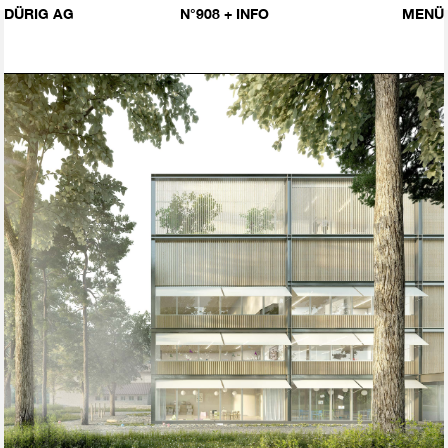
DÜRIG AG
N°908
+ INFO
MENÜ