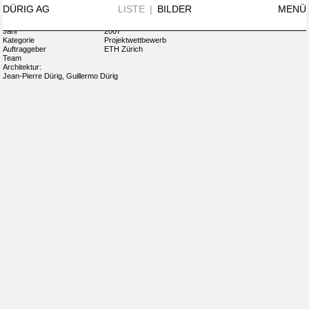
N°433
+ INFO
DÜRIG AG
LISTE
|
BILDER
MENÜ
Name
Gebäude HPP ETH-Zürich
Ort
Zürich
Jahr
2007
Kategorie
Projektwettbewerb
Auftraggeber
ETH Zürich
Team
Architektur:
Jean-Pierre Dürig, Guillermo Dürig