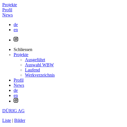
Projekte
Profil
News
de
en
Schliessen
Projekte
Ausgeführt
Auswahl WBW
Laufend
Werkverzeichnis
Profil
News
de
en
DÜRIG AG
Liste
|
Bilder